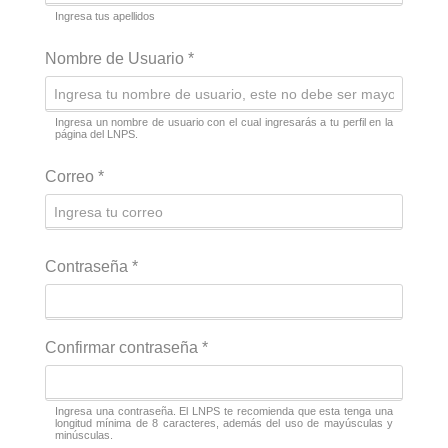
E
Ingresa tus apellidos
G
A
Nombre de Usuario
*
C
I
Ó
Ingresa un nombre de usuario con el cual ingresarás a tu perfil en la
página del LNPS.
N
Correo
*
Contraseña
*
Confirmar contraseña
*
Ingresa una contraseña. El LNPS te recomienda que esta tenga una
longitud mínima de 8 caracteres, además del uso de mayúsculas y
minúsculas.