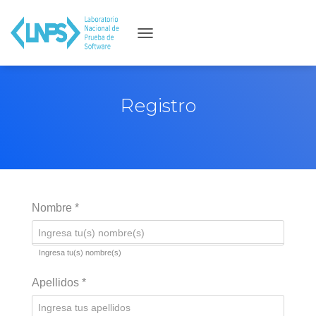
C
A
M
B
Registro
I
A
R
M
O
D
Nombre
*
O
D
E
Ingresa tu(s) nombre(s)
N
A
Apellidos
*
V