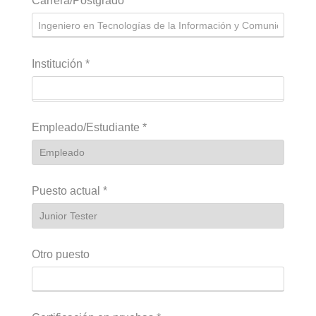
Carrera/Postgrado
Institución
*
Empleado/Estudiante
*
Puesto actual
*
Otro puesto