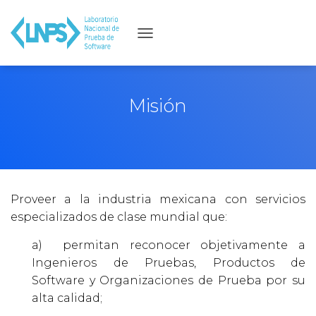
C
A
M
B
Misión
I
A
R
M
O
D
Proveer a la industria mexicana con servicios
O
especializados de clase mundial que:
D
a) permitan reconocer objetivamente a
E
Ingenieros de Pruebas, Productos de
N
Software y Organizaciones de Prueba por su
A
alta calidad;
V