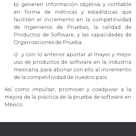
E
b) generen información objetiva y confiable
G
en forma de métricas y estadísticas que
A
faciliten el incremento en la competitividad
C
de Ingenieros de Pruebas, la calidad de
I
Productos de Software, y las capacidades de
Ó
Organizaciones de Prueba;
N
c) y con lo anterior aportar al mayor y mejor
uso de productos de software en la industria
mexicana, para abonar con ello al incremento
de la competitividad de nuestro país.
Así como
impulsa
r
, promove
r
y
co
a
d
yu
v
ar a
la
mejora
de
la práctica de la
prueba de software en
México.