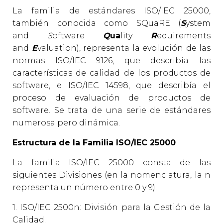
La familia de estándares ISO/IEC 25000,
también conocida como SQuaRE (
S
ystem
and
S
oftware
Q
ua
lity
R
equirements
and
E
valuation), representa la evolución de las
normas ISO/IEC 9126, que describía las
características de calidad de los productos de
software, e ISO/IEC 14598, que describía el
proceso de evaluación de productos de
software. Se trata de una serie de estándares
numerosa pero dinámica.
Estructura de la Familia ISO/IEC 25000
La familia ISO/IEC 25000 consta de las
siguientes Divisiones (en la nomenclatura, la n
representa un número entre 0 y 9):
1. ISO/IEC 2500n: División para la Gestión de la
Calidad.