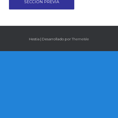
SECCIÓN PREVIA
Hestia | Desarrollado por
ThemeIsle