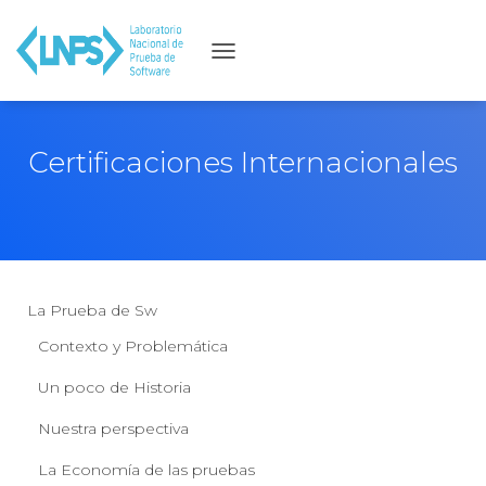
C
A
M
B
Certificaciones Internacionales
I
A
R
M
O
D
La Prueba de Sw
O
Contexto y Problemática
D
E
Un poco de Historia
N
Nuestra perspectiva
A
V
La Economía de las pruebas