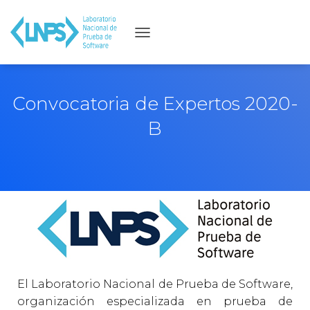
C
A
M
B
Convocatoria de Expertos 2020-
I
B
A
R
M
O
D
O
D
E
N
A
El Laboratorio Nacional de Prueba de Software,
V
organización especializada en prueba de